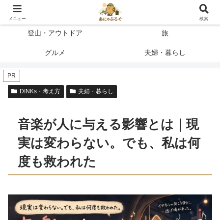
登って、使って、納得したことだけを書く
メニュー
検索
登山・アウトドア
旅
グルメ
夫婦・暮らし
PR
DINKs・考え方
夫婦・暮らし
音楽が人に与える影響とは｜現
実は変わらない。でも、私は何
度も救われた