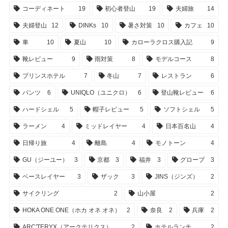
コーディネート
19
初心者登山
19
夫婦旅
14
夫婦登山
12
DINKs
10
暑さ対策
10
カフェ
10
車
10
夏山
10
カローラクロス購入記
9
靴レビュー
9
雨対策
8
モデルコース
8
プリンスホテル
7
冬山
7
レストラン
6
パンツ
6
UNIQLO（ユニクロ）
6
登山靴レビュー
6
ハードシェル
5
帽子レビュー
5
ソフトシェル
5
ラーメン
4
ミッドレイヤー
4
日本百名山
4
日帰り旅
4
離島
4
モノトーン
4
GU（ジーユー）
3
京都
3
福井
3
グローブ
3
ベースレイヤー
3
ザック
3
JINS（ジンズ）
2
サイクリング
2
山小屋
2
HOKA ONE ONE（ホカ オネ オネ）
2
奈良
2
兵庫
2
ARC'TERYX（アークテリクス）
2
ホテルランチ
2