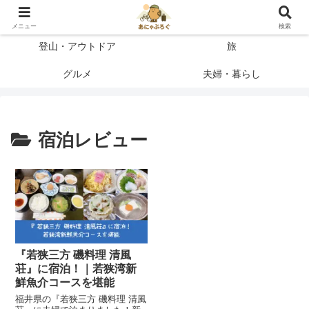
登って、使って、納得したことだけを書く
メニュー
検索
登山・アウトドア
旅
グルメ
夫婦・暮らし
宿泊レビュー
『若狭三方 磯料理 清風
荘』に宿泊！｜若狭湾新
鮮魚介コースを堪能
福井県の『若狭三方 磯料理 清風