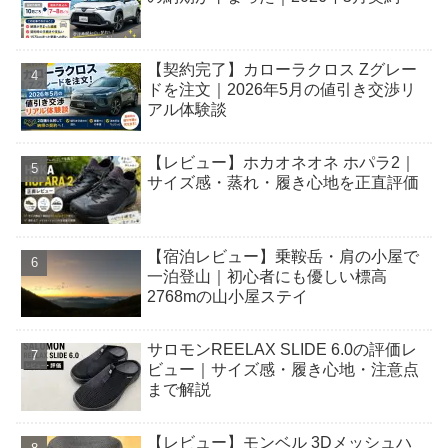
【契約完了】カローラクロス Zグレー
ドを注文｜2026年5月の値引き交渉リ
アル体験談
【レビュー】ホカオネオネ ホパラ2｜
サイズ感・蒸れ・履き心地を正直評価
【宿泊レビュー】乗鞍岳・肩の小屋で
一泊登山｜初心者にも優しい標高
2768mの山小屋ステイ
サロモンREELAX SLIDE 6.0の評価レ
ビュー｜サイズ感・履き心地・注意点
まで解説
【レビュー】モンベル 3Dメッシュハ