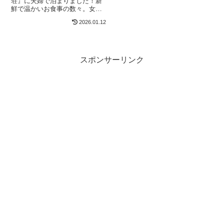
荘』に夫婦で泊まりました！新
鮮で温かいお食事の数々。女将
さんたちの元気で丁寧な給仕。
2026.01.12
日本海側の旅館に行って良かっ
た～と気分よく過ごせました！
『若狭三方 磯料理 清風荘』とは
福井県の若狭町にあり、若狭湾
沿いに位置するお宿。冬期はふ
スポンサーリンク
ぐ料理、かに料理が人...