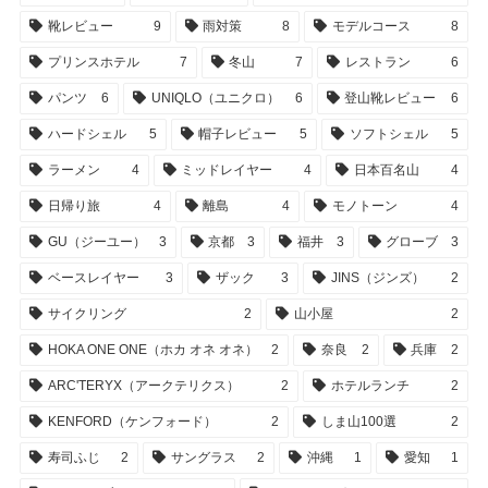
靴レビュー
9
雨対策
8
モデルコース
8
プリンスホテル
7
冬山
7
レストラン
6
パンツ
6
UNIQLO（ユニクロ）
6
登山靴レビュー
6
ハードシェル
5
帽子レビュー
5
ソフトシェル
5
ラーメン
4
ミッドレイヤー
4
日本百名山
4
日帰り旅
4
離島
4
モノトーン
4
GU（ジーユー）
3
京都
3
福井
3
グローブ
3
ベースレイヤー
3
ザック
3
JINS（ジンズ）
2
サイクリング
2
山小屋
2
HOKA ONE ONE（ホカ オネ オネ）
2
奈良
2
兵庫
2
ARC'TERYX（アークテリクス）
2
ホテルランチ
2
KENFORD（ケンフォード）
2
しま山100選
2
寿司ふじ
2
サングラス
2
沖縄
1
愛知
1