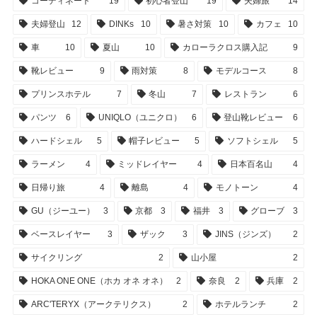
コーディネート
19
初心者登山
19
夫婦旅
14
夫婦登山
12
DINKs
10
暑さ対策
10
カフェ
10
車
10
夏山
10
カローラクロス購入記
9
靴レビュー
9
雨対策
8
モデルコース
8
プリンスホテル
7
冬山
7
レストラン
6
パンツ
6
UNIQLO（ユニクロ）
6
登山靴レビュー
6
ハードシェル
5
帽子レビュー
5
ソフトシェル
5
ラーメン
4
ミッドレイヤー
4
日本百名山
4
日帰り旅
4
離島
4
モノトーン
4
GU（ジーユー）
3
京都
3
福井
3
グローブ
3
ベースレイヤー
3
ザック
3
JINS（ジンズ）
2
サイクリング
2
山小屋
2
HOKA ONE ONE（ホカ オネ オネ）
2
奈良
2
兵庫
2
ARC'TERYX（アークテリクス）
2
ホテルランチ
2