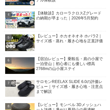
アル体験談
【体験談】カローラクロスZグレード
の納期が早まった｜2026年5月契約
【レビュー】ホカオネオネ ホパラ2｜
サイズ感・蒸れ・履き心地を正直評価
【宿泊レビュー】乗鞍岳・肩の小屋で
一泊登山｜初心者にも優しい標高
2768mの山小屋ステイ
サロモンREELAX SLIDE 6.0の評価レ
ビュー｜サイズ感・履き心地・注意点
まで解説
【レビュー】モンベル 3Dメッシュハ
ット評価｜暑がり夏登山の最適解