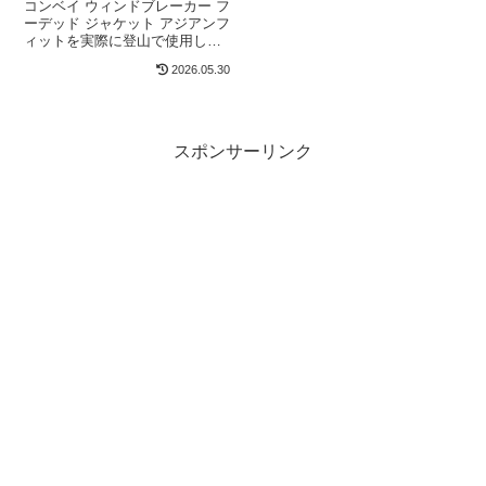
｜向いている人・向いて
コンベイ ウィンドブレーカー フ
いない人
ーデッド ジャケット アジアンフ
ィットを実際に登山で使用した
評価レビュー。軽さや通気性、
2026.05.30
メリット・デメリットを正直に
解説し、向いている人・向いて
いない人を整理します。
スポンサーリンク