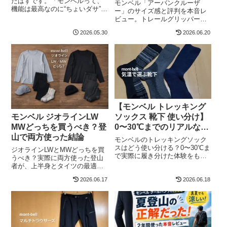
たはずです。「モンベルって、
モンベル「アーバンクルーザ
機能は最高なのに“ちょいダサ”と
ー」のサイズ感と評判を本音レ
言われやすいのはなぜ？」私は
ビュー。トレールグリッパーの
普段、登山でも街でもマムート
実力や街履きでの使い勝手、ビ
とモンベルを行ったり来たりし
2026.05.30
2026.06.20
ジネス利用の可否まで詳しく解
ています。仕事でもアウトドア
説します。購入前に知っておき
でも、どうすればコスパ良く“清
たい注意点もまとめました。
潔感とおしゃれ”の両立ができる
かを日々考えているタ...
【モンベル トレッキング
モンベル ジオラインLW
ソックス 靴下 使い分け】
MWどっちを買うべき？登
0〜30℃までのリアルな選
山で両方使った結論
び方
モンベルのトレッキングソック
スはどう使い分ける？0〜30℃ま
ジオラインLWとMWどっちを買
で実際に履き分けた体験をもと
うべき？実際に両方使った登山
に、メリノウール厚手・ウイッ
者が、上半身とタイツの最適な
クロン中厚・夏向けタイプの違
組み合わせを結論ベースで解
2026.06.17
いと選び方を解説。足のオーバ
2026.06.18
説。気温別の使い分けや選び方
ーヒート対策や耐久性のリアル
もわかりやすく紹介します。
も紹介します。