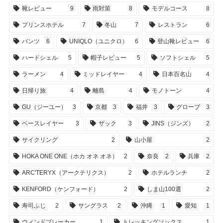
靴レビュー
9
雨対策
8
モデルコース
8
プリンスホテル
7
冬山
7
レストラン
6
パンツ
6
UNIQLO（ユニクロ）
6
登山靴レビュー
6
ハードシェル
5
帽子レビュー
5
ソフトシェル
5
ラーメン
4
ミッドレイヤー
4
日本百名山
4
日帰り旅
4
離島
4
モノトーン
4
GU（ジーユー）
3
京都
3
福井
3
グローブ
3
ベースレイヤー
3
ザック
3
JINS（ジンズ）
2
サイクリング
2
山小屋
2
HOKA ONE ONE（ホカ オネ オネ）
2
奈良
2
兵庫
2
ARC'TERYX（アークテリクス）
2
ホテルランチ
2
KENFORD（ケンフォード）
2
しま山100選
2
寿司ふじ
2
サングラス
2
沖縄
1
愛知
1
ウィンドブレーカー
1
トレッキングソックス
1