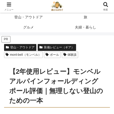
登って、使って、納得したことだけを書く
メニュー
検索
登山・アウトドア
旅
グルメ
夫婦・暮らし
PR
登山・アウトドア
装備レビュー（ギア）
mont-bell（モンベル）
ポール
体験談
【2年使用レビュー】モンベル
アルパインフォールディング
ポール評価｜無理しない登山の
ための一本