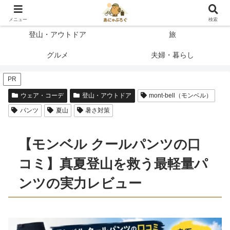
登って、使って、納得したことだけを書く
メニュー
検索
登山・アウトドア
旅
グルメ
夫婦・暮らし
PR
ウェア・コーデ
登山・アウトドア
mont-bell（モンベル）
パンツ
夏山
暑さ対策
【モンベル クールパンツの口
コミ】真夏登山を救う最軽量パ
ンツの実力レビュー