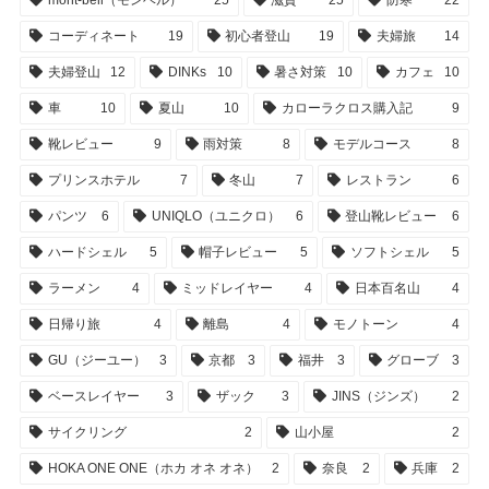
mont-bell（モンベル）
25
滋賀
25
防寒
22
コーディネート
19
初心者登山
19
夫婦旅
14
夫婦登山
12
DINKs
10
暑さ対策
10
カフェ
10
車
10
夏山
10
カローラクロス購入記
9
靴レビュー
9
雨対策
8
モデルコース
8
プリンスホテル
7
冬山
7
レストラン
6
パンツ
6
UNIQLO（ユニクロ）
6
登山靴レビュー
6
ハードシェル
5
帽子レビュー
5
ソフトシェル
5
ラーメン
4
ミッドレイヤー
4
日本百名山
4
日帰り旅
4
離島
4
モノトーン
4
GU（ジーユー）
3
京都
3
福井
3
グローブ
3
ベースレイヤー
3
ザック
3
JINS（ジンズ）
2
サイクリング
2
山小屋
2
HOKA ONE ONE（ホカ オネ オネ）
2
奈良
2
兵庫
2