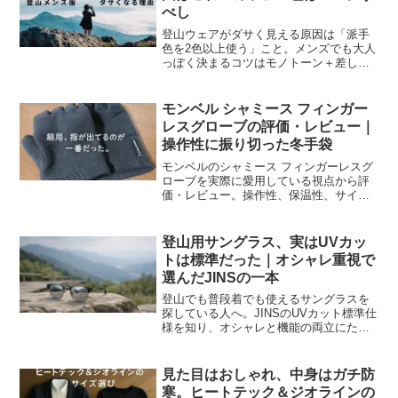
べし
登山ウェアがダサく見える原因は「派手
色を2色以上使う」こと。メンズでも大人
っぽく決まるコツはモノトーン＋差し色1
つだけ。安全面（視認性）との両立も含
めて具体例つきで解説します。
モンベル シャミース フィンガー
レスグローブの評価・レビュー｜
操作性に振り切った冬手袋
モンベルのシャミース フィンガーレスグ
ローブを実際に愛用している視点から評
価・レビュー。操作性、保温性、サイズ
選びの注意点まで、冬の作業用手袋選び
で失敗しないための実体験をまとめまし
た。
登山用サングラス、実はUVカッ
トは標準だった｜オシャレ重視で
選んだJINSの一本
登山でも普段着でも使えるサングラスを
探している人へ。JINSのUVカット標準仕
様を知り、オシャレと機能の両立にたど
り着いた実体験をまとめました。
見た目はおしゃれ、中身はガチ防
寒。ヒートテック＆ジオラインの