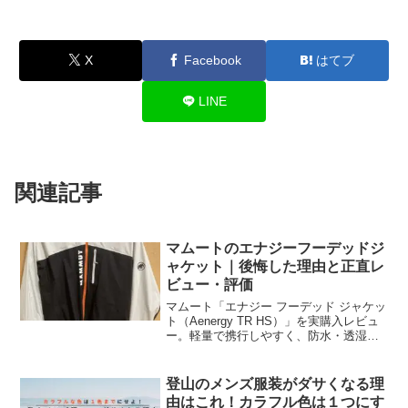
X
Facebook
はてブ
LINE
関連記事
マムートのエナジーフーデッドジ
ャケット｜後悔した理由と正直レ
ビュー・評価
マムート「エナジー フーデッド ジャケッ
ト（Aenergy TR HS）」を実購入レビュ
ー。軽量で携行しやすく、防水・透湿も
十分。買って後悔した点（公式で割高・
EUサイズ表記ミス）と、使用感を正直に
まとめます。
登山のメンズ服装がダサくなる理
由はこれ！カラフル色は１つにす