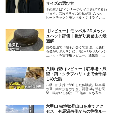
サイズの選び方
冬の寒さは“インナーのサイズ選び”で変わ
ります。普段Mサイズの私が気づいた、
ヒートテックとモンベル・ジオラインの
正しい選び方を徹底解説。ぶかぶかで寒
い原因から、ワンサイズ下げるべき判断
基準、冬山・通勤で失敗しないコツま
【レビュー】モンベル 3Dメッシ
で、初心者でもわかる内容でまとめまし
ュハット評価｜暑がり夏登山の最
た。
適解
夏の登山で「帽子が暑くて無理」と感じ
る暑がりさん向けに、モンベル 3Dメッシ
ュハットを実使用レビュー。通気性・被
り心地・見た目・デメリットまで正直に
評価します。
八幡山登山レビュー｜駐車場・展
望・猫・クラブハリエまで全部楽
しめた話
八幡山に夫婦で登山した体験談。駐車場
や登山道の歩きやすさ、琵琶湖を望む展
望、猫がいる神社、下山後に立ち寄れる
クラブハリエ・たねやまでまとめて紹介
します。
六甲山 虫地獄登山口を車でアク
セス｜有馬温泉側からの往復ルー