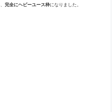
は、
完全にヘビーユース枠
になりました。