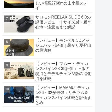
しい標高2768mの山小屋ステ
イ
サロモンREELAX SLIDE 6.0の
評価レビュー｜サイズ感・履き
心地・注意点まで解説
【レビュー】モンベル 3Dメッ
シュハット評価｜暑がり夏登山
の最適解
【レビュー】マムート デュカ
ンスパイン28-35評価：旧版の
弱点とモデルチェンジ版の進化
点を比較
【レビュー】MAMMUTデュカ
ン26・32が最強：リチウム＆
デュカンスパイン比較と評価ま
とめ