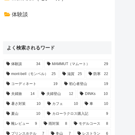
体験談
よく検索されるワード
体験談
34
MAMMUT（マムート）
29
mont-bell（モンベル）
25
滋賀
25
防寒
22
コーディネート
19
初心者登山
19
夫婦旅
14
夫婦登山
12
DINKs
10
暑さ対策
10
カフェ
10
車
10
夏山
10
カローラクロス購入記
9
靴レビュー
9
雨対策
8
モデルコース
8
プリンスホテル
7
冬山
7
レストラン
6