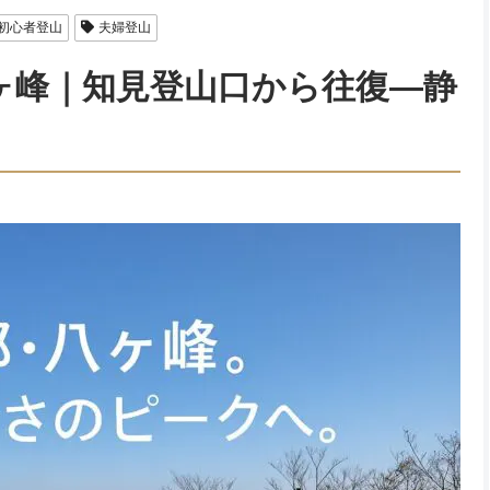
初心者登山
夫婦登山
ヶ峰｜知見登山口から往復―静