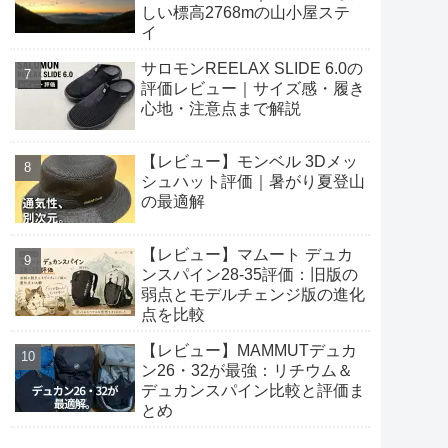
しい標高2768mの山小屋ステ
イ
サロモンREELAX SLIDE 6.0の
評価レビュー｜サイズ感・履き
心地・注意点まで解説
【レビュー】モンベル 3Dメッ
シュハット評価｜暑がり夏登山
の最適解
【レビュー】マムート デュカ
ンスパイン28-35評価：旧版の
弱点とモデルチェンジ版の進化
点を比較
【レビュー】MAMMUTデュカ
ン26・32が最強：リチウム＆
デュカンスパイン比較と評価ま
とめ