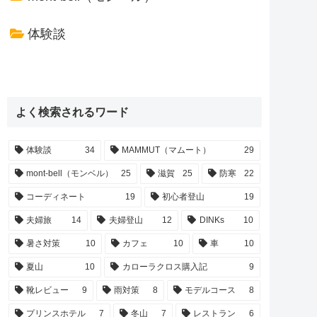
体験談
よく検索されるワード
体験談
34
MAMMUT（マムート）
29
mont-bell（モンベル）
25
滋賀
25
防寒
22
コーディネート
19
初心者登山
19
夫婦旅
14
夫婦登山
12
DINKs
10
暑さ対策
10
カフェ
10
車
10
夏山
10
カローラクロス購入記
9
靴レビュー
9
雨対策
8
モデルコース
8
プリンスホテル
7
冬山
7
レストラン
6