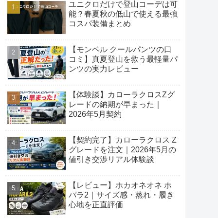
ユニクロだけで登山コーデは可
能？春夏秋の低山で使える最強
コスパ装備まとめ
【モンベル クールパンツの口
コミ】真夏登山を救う最軽量パ
ンツの実力レビュー
【体験談】カローラクロスZグ
レードの納期が早まった｜
2026年5月契約
【契約完了】カローラクロス Z
グレードを注文｜2026年5月の
値引き交渉リアル体験談
【レビュー】ホカオネオネ ホ
パラ2｜サイズ感・蒸れ・履き
心地を正直評価