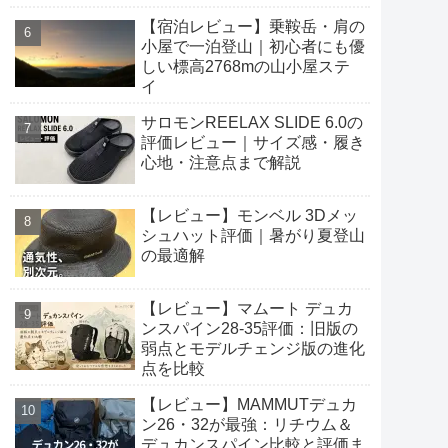
【宿泊レビュー】乗鞍岳・肩の
小屋で一泊登山｜初心者にも優
しい標高2768mの山小屋ステ
イ
サロモンREELAX SLIDE 6.0の
評価レビュー｜サイズ感・履き
心地・注意点まで解説
【レビュー】モンベル 3Dメッ
シュハット評価｜暑がり夏登山
の最適解
【レビュー】マムート デュカ
ンスパイン28-35評価：旧版の
弱点とモデルチェンジ版の進化
点を比較
【レビュー】MAMMUTデュカ
ン26・32が最強：リチウム＆
デュカンスパイン比較と評価ま