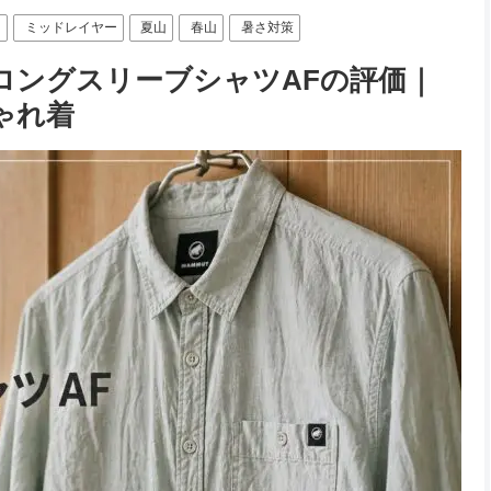
）
ミッドレイヤー
夏山
春山
暑さ対策
ロングスリーブシャツAFの評価｜
ゃれ着