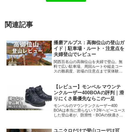
関連記事
播磨アルプス：高御位山の登山ガ
イド｜駐車場・ルート・注意点を
夫婦登山でレビュー
関西百名山の高御位山を夫婦で登山。無
料で広い駐車場、周回ルートや縦走コー
スの難易度、岩場の注意点まで実体験か
らレビュー。初心者にもおすすめできる
理由を、景色・アクセス・快適さの3点か
ら分かりやすく解説します。
【レビュー】モンベル マウンテ
ンクルーザー400BOAの評判｜滑
りにくさ最優先ならこの一足
モンベルのマウンテンクルーザー400
BOAは本当に滑らない？2年ヘビーユース
した登山者が、防滑性・BOAの快適さ・
デメリットまで正直レビュー。登山靴選
びで失敗したくない人へ。
ユニクロだけで登山コーデは可