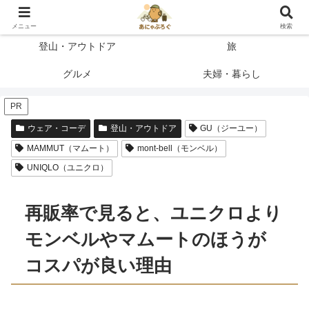
登って、使って、納得したことだけを書く
メニュー
検索
登山・アウトドア
旅
グルメ
夫婦・暮らし
PR
ウェア・コーデ
登山・アウトドア
GU（ジーユー）
MAMMUT（マムート）
mont-bell（モンベル）
UNIQLO（ユニクロ）
再販率で見ると、ユニクロより
モンベルやマムートのほうが
コスパが良い理由