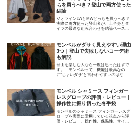
ちを買うべき？登山で両方使った
結論
ジオラインLWとMWどっちを買うべき？
実際に両方使った登山者が、上半身とタ
イツの最適な組み合わせを結論ベースで
解説。気温別の使い分けや選び方もわか
りやすく紹介します。
モンベルがダサく見えやすい理由
3つ｜登山で失敗しないコーデ術
も解説
登山を楽しむ人なら一度は思ったはずで
す。「モンベルって、機能は最高なの
に“ちょいダサ”と言われやすいのはな
ぜ？」私は普段、登山でも街でもマムー
トとモンベルを行ったり来たりしていま
す。仕事でもアウトドアでも、どうすれ
モンベル シャミース フィンガー
ばコスパ良く“清潔感とおし...
レスグローブの評価・レビュー｜
操作性に振り切った冬手袋
モンベルのシャミース フィンガーレスグ
ローブを実際に愛用している視点から評
価・レビュー。操作性、保温性、サイズ
選びの注意点まで、冬の作業用手袋選び
で失敗しないための実体験をまとめまし
た。