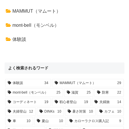
MAMMUT（マムート）
mont-bell（モンベル）
体験談
よく検索されるワード
体験談
34
MAMMUT（マムート）
29
mont-bell（モンベル）
25
滋賀
25
防寒
22
コーディネート
19
初心者登山
19
夫婦旅
14
夫婦登山
12
DINKs
10
暑さ対策
10
カフェ
10
車
10
夏山
10
カローラクロス購入記
9