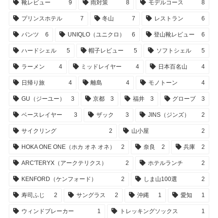
靴レビュー
9
雨対策
8
モデルコース
8
プリンスホテル
7
冬山
7
レストラン
6
パンツ
6
UNIQLO（ユニクロ）
6
登山靴レビュー
6
ハードシェル
5
帽子レビュー
5
ソフトシェル
5
ラーメン
4
ミッドレイヤー
4
日本百名山
4
日帰り旅
4
離島
4
モノトーン
4
GU（ジーユー）
3
京都
3
福井
3
グローブ
3
ベースレイヤー
3
ザック
3
JINS（ジンズ）
2
サイクリング
2
山小屋
2
HOKA ONE ONE（ホカ オネ オネ）
2
奈良
2
兵庫
2
ARC'TERYX（アークテリクス）
2
ホテルランチ
2
KENFORD（ケンフォード）
2
しま山100選
2
寿司ふじ
2
サングラス
2
沖縄
1
愛知
1
ウィンドブレーカー
1
トレッキングソックス
1