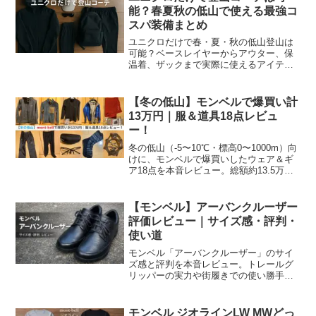
能？春夏秋の低山で使える最強コ
スパ装備まとめ
ユニクロだけで春・夏・秋の低山登山は
可能？ベースレイヤーからアウター、保
温着、ザックまで実際に使えるアイテム
を厳選。ブロックテックパーカやアクテ
ィブジョガーなど、コスパ良く安全に揃
えるコーデを紹介。靴と靴下だけは専門
【冬の低山】モンベルで爆買い計
店推奨。
13万円｜服＆道具18点レビュ
ー！
冬の低山（-5〜10℃・標高0〜1000m）向
けに、モンベルで爆買いしたウェア＆ギ
ア18点を本音レビュー。総額約13.5万円
の内訳と選び方、使いどころまでまとめ
ました。
【モンベル】アーバンクルーザー
評価レビュー｜サイズ感・評判・
使い道
モンベル「アーバンクルーザー」のサイ
ズ感と評判を本音レビュー。トレールグ
リッパーの実力や街履きでの使い勝手、
ビジネス利用の可否まで詳しく解説しま
す。購入前に知っておきたい注意点もま
とめました。
モンベル ジオラインLW MWどっ