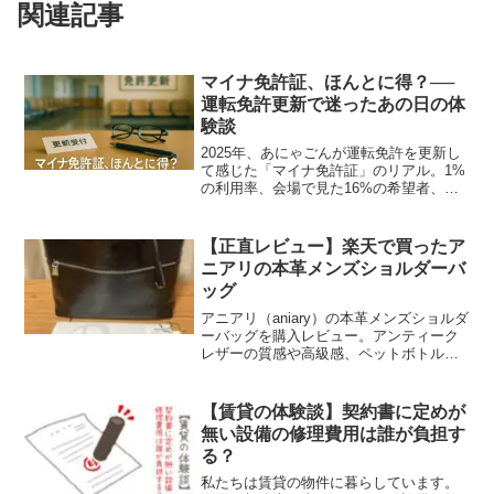
関連記事
マイナ免許証、ほんとに得？──
運転免許更新で迷ったあの日の体
験談
2025年、あにゃごんが運転免許を更新し
て感じた「マイナ免許証」のリアル。1%
の利用率、会場で見た16%の希望者、そ
して“行政の思惑”とは？体験談からメリッ
ト・デメリットを正直に語ります。
【正直レビュー】楽天で買ったア
ニアリの本革メンズショルダーバ
ッグ
アニアリ（aniary）の本革メンズショルダ
ーバッグを購入レビュー。アンティーク
レザーの質感や高級感、ペットボトルも
入る収納力、2WAYの使い勝手を紹介。
ユニクロ服でも高見えする理由と選び方
も解説します。
【賃貸の体験談】契約書に定めが
無い設備の修理費用は誰が負担す
る？
私たちは賃貸の物件に暮らしています。