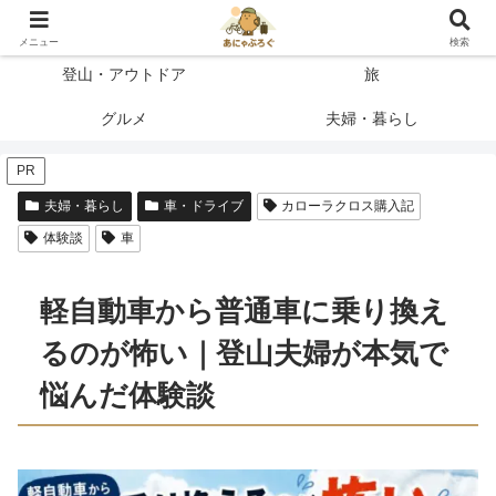
登って、使って、納得したことだけを書く
メニュー
検索
登山・アウトドア
旅
グルメ
夫婦・暮らし
PR
夫婦・暮らし
車・ドライブ
カローラクロス購入記
体験談
車
軽自動車から普通車に乗り換え
るのが怖い｜登山夫婦が本気で
悩んだ体験談