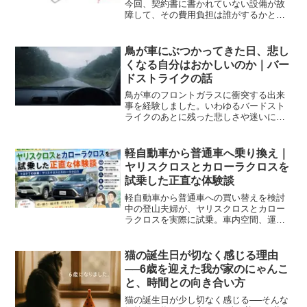
今回、契約書に書かれていない設備が故
障して、その費用負担は誰がするかと話
し合い、結論としては貸主さんが負担す
ることになりました。その経過や要点を
シェアしますね。私たちは賃貸の物件に
鳥が車にぶつかってきた日、悲し
暮らしています。で、今回...
くなる自分はおかしいのか｜バー
ドストライクの話
鳥が車のフロントガラスに衝突する出来
事を経験しました。いわゆるバードスト
ライクのあとに残った悲しさや迷いにつ
いて、実体験をもとに書きました。悲し
くなる自分はおかしいのか、命との向き
合い方を考えた話です。
軽自動車から普通車へ乗り換え｜
ヤリスクロスとカローラクロスを
試乗した正直な体験談
軽自動車から普通車への買い替えを検討
中の登山夫婦が、ヤリスクロスとカロー
ラクロスを実際に試乗。車内空間、運転
や車中泊のしやすさを正直に比較した体
験談です。
猫の誕生日が切なく感じる理由
──6歳を迎えた我が家のにゃんこ
と、時間との向き合い方
猫の誕生日が少し切なく感じる──そんな